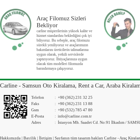
Araç Filomuz Sizleri
Bekliyor
carline müşterilerinin yüksek kalite ve
hizmet standardını beklediğini çok iyi
biliyoruz. Bu sebeple, araç filomuzu
sürekli yeniliyoruz ve araçlarımızın
bakımlarını üreticilerin talimatlarına
uygun olarak, yetkili servislerde
yaptırıyoruz. İhtiyaçlarınıza uygun
olacak tüm modelleri filomuzda
barındırmaya çalışıyoruz.
Carline - Samsun Oto Kiralama, Rent a Car, Araba Kirala
Telefon
:
+90 (362) 231 32 25
Faks
:
+90 (362) 231 13 88
Gsm
:
+90 (532) 785 47 80
E-Posta
:
info@carline.com.tr
Adres
:
İstasyon Mh. Saadet Cd. No:91 İlkadım / SAM
Hakkımızda
|
Bayilik
|
İletişim
| Sayfanın tüm tasarım hakları Carline - Araç Kiralam