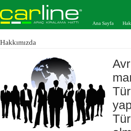
Ana Sayfa
Hak
Hakkımızda
Avr
mar
Tür
yap
Tür