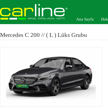
Ana Sayfa
Hak
Mercedes C 200
//
( L ) Lüks Grubu