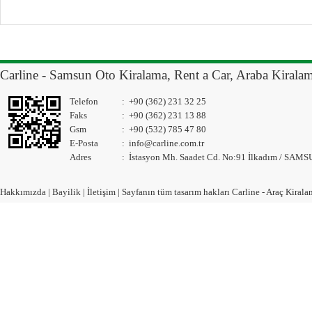
Carline - Samsun Oto Kiralama, Rent a Car, Araba Kirala
Telefon
:
+90 (362) 231 32 25
Faks
:
+90 (362) 231 13 88
Gsm
:
+90 (532) 785 47 80
E-Posta
:
info@carline.com.tr
Adres
:
İstasyon Mh. Saadet Cd. No:91 İlkadım / SAM
Hakkımızda
|
Bayilik
|
İletişim
| Sayfanın tüm tasarım hakları Carline - Araç Kiralam