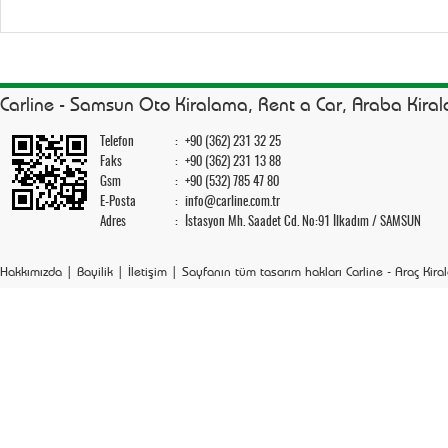
Carline - Samsun Oto Kiralama, Rent a Car, Araba Kira
Telefon
:
+90 (362) 231 32 25
Faks
:
+90 (362) 231 13 88
Gsm
:
+90 (532) 785 47 80
E-Posta
:
info@carline.com.tr
Adres
:
İstasyon Mh. Saadet Cd. No:91 İlkadım / SAMSUN
Hakkımızda
|
Bayilik
|
İletişim
| Sayfanın tüm tasarım hakları Carline - Araç Kiral