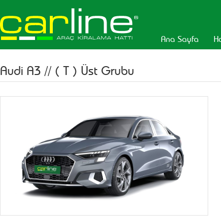
Ana Sayfa
H
Audi A3
//
( T ) Üst Grubu