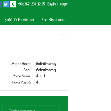
+90 (362) 231 32 25
|
Bayilik
|
İletişim
Şoförlü Kiralama
Filo Kiralama
«
:
Motor Hacmi
Belirtilmemiş
:
Renk
Belirtilmemiş
:
Yolcu Sayısı
4 + 1
:
Hava Yastığı
4