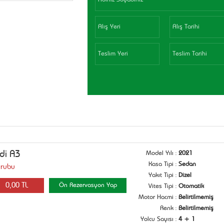
di A3
Model Yılı
:
2021
Kasa Tipi
:
Sedan
Grubu
Yakıt Tipi
:
Dizel
0,00 TL
Ön Rezervasyon Yap
Vites Tipi
:
Otomatik
Motor Hacmi
:
Belirtilmemiş
Renk
:
Belirtilmemiş
Yolcu Sayısı
:
4 + 1