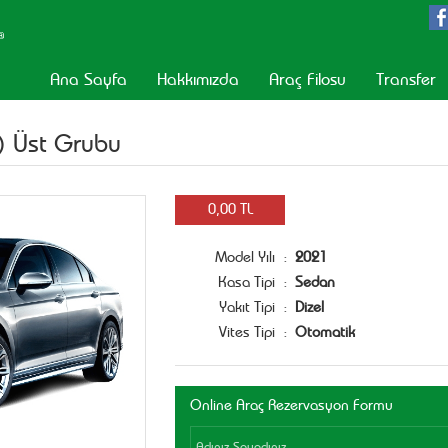
Ana Sayfa
Hakkımızda
Araç Filosu
Transfer
 ) Üst Grubu
0,00 TL
:
Model Yılı
2021
:
Kasa Tipi
Sedan
:
Yakıt Tipi
Dizel
:
Vites Tipi
Otomatik
Online Araç Rezervasyon Formu