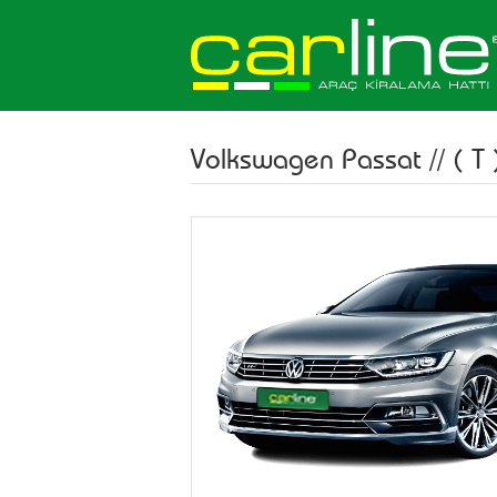
Volkswagen Passat
//
( T