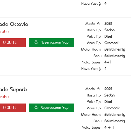
Hava Yastığı
:
4
oda Octavia
Model Yılı
:
2021
Kasa Tipi
:
Sedan
Grubu
Yakıt Tipi
:
Dizel
0,00 TL
Ön Rezervasyon Yap
Vites Tipi
:
Otomatik
Motor Hacmi
:
Belirtilmemiş
Renk
:
Belirtilmemiş
Yolcu Sayısı
:
4+1
Hava Yastığı
:
4
oda Superb
Model Yılı
:
2021
Kasa Tipi
:
Sedan
Grubu
Yakıt Tipi
:
Dizel
0,00 TL
Ön Rezervasyon Yap
Vites Tipi
:
Otomatik
Motor Hacmi
:
Belirtilmemiş
Renk
:
Belirtilmemiş
Yolcu Sayısı
:
4 + 1