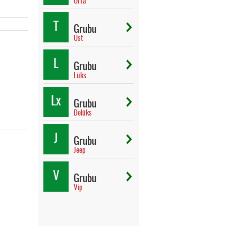
Orta
T
Grubu
Üst
L
Grubu
Lüks
Lx
Grubu
Delüks
J
Grubu
Jeep
V
Grubu
Vip